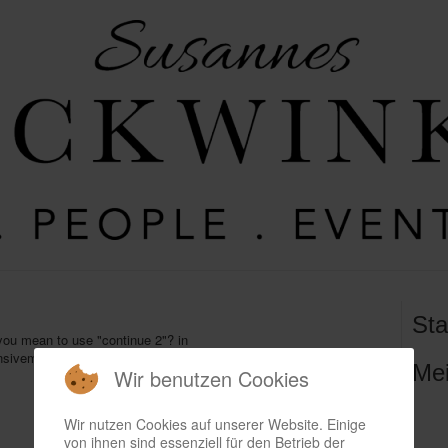
Sta
 you mean to use "continue 2"? in
ivemenu/helper.php on line 75
Mei
Wir benutzen Cookies
Wir nutzen Cookies auf unserer Website. Einige
von ihnen sind essenziell für den Betrieb der