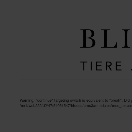
Warning: "continue" targeting switch is equivalent to "break". Did
/mnt/web222/d2/47/54051547/htdocs/cms3x/modules/mod_respons