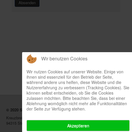
Wir benutzen Cookies
Wir nutzen Cookies auf unserer Website. Einige von
ihnen sind essenziell für den Betrieb der Seite,
während andere uns helfen, diese Website und die
Nutzererfahrung zu verbessern (Tracking Cookies). Sie
können selbst entscheiden, ob Sie die Cookies
zulassen möchten. Bitte beachten Sie, dass bei einer
Ablehnung womöglich nicht mehr alle Funktionalitäten
der Seite zur Verfügung stehen.
©
2020 Susanne Neudecker
Kreuzbreite 10c
94315 Straubing
Akzeptieren