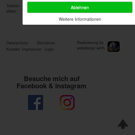
Telefon:
0176 70702189
Ablehnen
eMail:
info@susannes-blickwinkel.de
Weitere Informationen
Realisierung by
Datenschutz
Disclaimer
webdesign wirth
Kontakt
Impressum
Login
Besuche mich auf
Facebook & Instagram