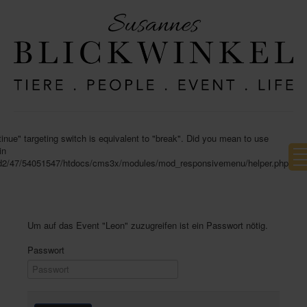
inue" targeting switch is equivalent to "break". Did you mean to use
in
d2/47/54051547/htdocs/cms3x/modules/mod_responsivemenu/helper.php
Um auf das Event "Leon" zuzugreifen ist ein Passwort nötig.
Passwort