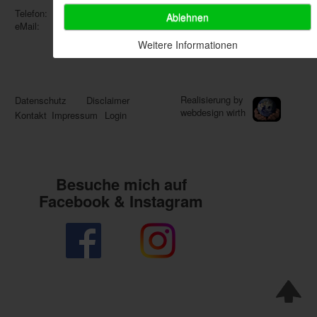
Telefon:
0176 70702189
Ablehnen
eMail:
info@susannes-blickwinkel.de
Weitere Informationen
Realisierung by
Datenschutz
Disclaimer
webdesign wirth
Kontakt
Impressum
Login
Besuche mich auf
Facebook & Instagram