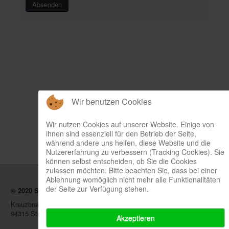
Wir benutzen Cookies
Wir nutzen Cookies auf unserer Website. Einige von
ihnen sind essenziell für den Betrieb der Seite,
während andere uns helfen, diese Website und die
Nutzererfahrung zu verbessern (Tracking Cookies). Sie
können selbst entscheiden, ob Sie die Cookies
zulassen möchten. Bitte beachten Sie, dass bei einer
Ablehnung womöglich nicht mehr alle Funktionalitäten
der Seite zur Verfügung stehen.
©
2020 Susanne Neudecker
Kreuzbreite 10c
94315 Straubing
Akzeptieren