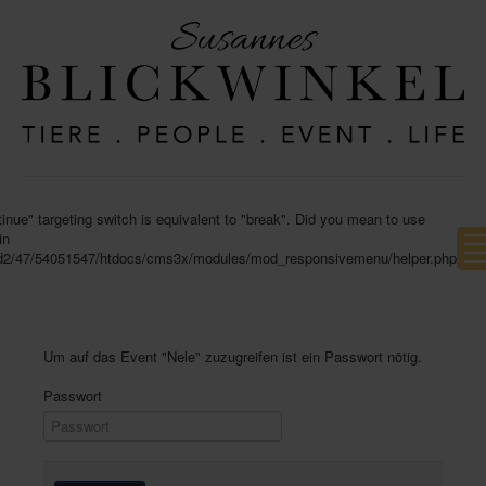
inue" targeting switch is equivalent to "break". Did you mean to use
in
d2/47/54051547/htdocs/cms3x/modules/mod_responsivemenu/helper.php
Um auf das Event "Nele" zuzugreifen ist ein Passwort nötig.
Passwort